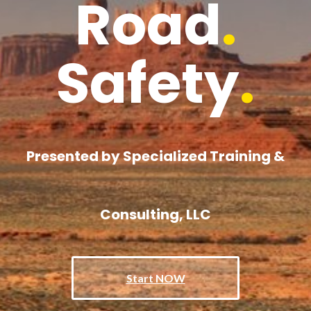
Road
.
Safety
.
Presented by Specialized Training &
Consulting, LLC
Start NOW