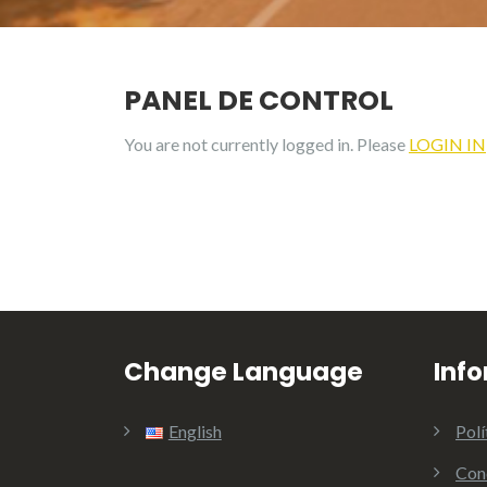
PANEL DE CONTROL
You are not currently logged in. Please
LOGIN IN
Change Language
Inf
English
Polí
Con