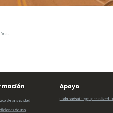
first.
ormación
Apoyo
utahroadsafety@specialized-t
tica de privacidad
diciones de uso