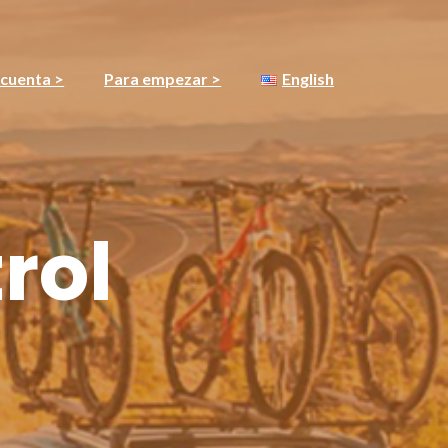
 cuenta >
Para empezar >
English
rol