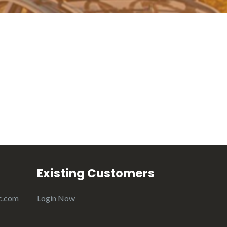
Existing Customers
c.com
Login Now